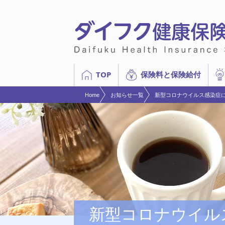
現在表示しているページの位置です。
ページ内を移動するためのリンクです。
サイト内の主なカテゴリメニューへ移動します
このページの本文へ移動します
TOP
保険料と保険給付
Home
お知らせ一覧
新型コロナウイルス感染症
新型コロナウイル