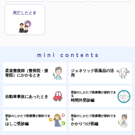
2023年06月19日
INFO
接骨院・整骨院にかかるにあたり 知っておいていただきたいこと
死亡したとき
2023年04月01日
重要
ホームページをリニューアルしました！
2022年01月01日
重要
健康保険の傷病手当金の支給期間が通算化されます
2021年10月20日
重要
柔道整復師（整骨院・接
ジェネリック医薬品の活
マイナンバーカードの健康保険証利用について
骨院）にかかるとき
用
2020年04月01日
重要
受診のしかたで医療費が節約でき
新型コロナウイルス感染症についてのお知らせ
る
自動車事故にあったとき
時間外受診編
2016年03月28日
重要
がん相談ホットラインについて
受診のしかたで医療費が節約でき
受診のしかたで医療費が節約でき
る
る
はしご受診編
かかりつけ医編
2015年03月06日
重要