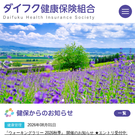
ページ内を移動するためのリンクです。
サイト内の主なカテゴリメニューへ移動します
このページの本文へ移動します
一覧
2026年08月01日
健康管理
『ウォーキングラリー 2026秋季』 開催のお知らせ ★エントリ受付中: