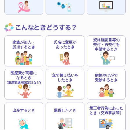
2026年04月21日
INFO
2026年度「家族・任継向け健診のご案内」を順次送付しています
2026年04月01日
公告
２０２６年度 予算概要報告
資格確認書等の
家族が加入・
氏名に変更が
交付・再交付を
2025年09月01日
重要
脱退するとき
あったとき
申請するとき
2025年12月2日 健康保険証からマイナ保険証へ（マイナ保険証の登録
はお早めに！）
2025年09月01日
公告
医療費が高額に
立て替え払いを
病気やけがで
なるとき
2024年度 決算概要報告
したとき
受診するとき
(限度額適用認定証など)
2024年10月21日
重要
「資格確認のお知らせ」の配付について
第三者行為にあった
出産するとき
退職したとき
2024年06月14日
とき
（交通事故等）
INFO
健康保険証が2024年12月2日に廃止されます