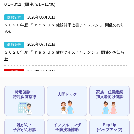
8/1～8/31（開催: 9/1～11/30)
2026年08月01日
健康管理
２０２６年度 『 Ｐｅｐ Ｕｐ 健診結果改善チャレンジ 』 開催のお知
らせ
2026年07月21日
健康管理
２０２６年度 『 Ｐｅｐ Ｕｐ 健康クイズチャレンジ 』 開催のお知ら
せ
2026年07月01日
重要
従来の健康保険証（旧保険証）は有効期限が終了しています (暫定措
置も2026/07/31で終了)
特定健診・
家族・任意継続
人間ドック
特定保健指導
加入者向け健診
2026年05月19日
INFO
家庭用常備薬等の申込について
2026年05月19日
INFO
乳がん・
インフルエンザ
Pep Up
「スマイルライフ（健保だより）」を送付しています
子宮がん検診
予防接種補助
(ペップアップ)